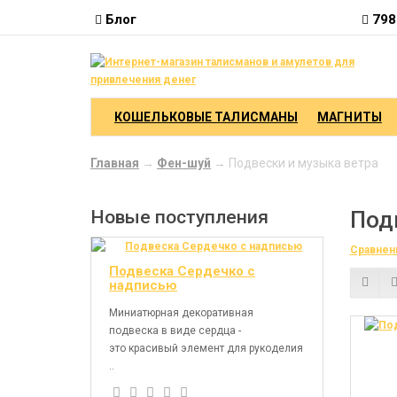
Блог
798
КОШЕЛЬКОВЫЕ ТАЛИСМАНЫ
МАГНИТЫ
Главная
→
Фен-шуй
→ Подвески и музыка ветра
Новые поступления
Под
Сравнени
Подвеска Сердечко с
надписью
Миниатюрная декоративная
подвеска в виде сердца -
это красивый элемент для рукоделия
..