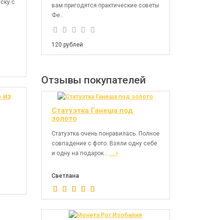
ску с
вам пригодятся практические советы
Фе..
120 рублей
Отзывы покупателей
 из
Статуэтка Ганеша под
х
золото
для
ния
Статуэтка очень понравилась. Полное
совпадение с фото. Взяли одну себе
и одну на подарок...
...»
Светлана