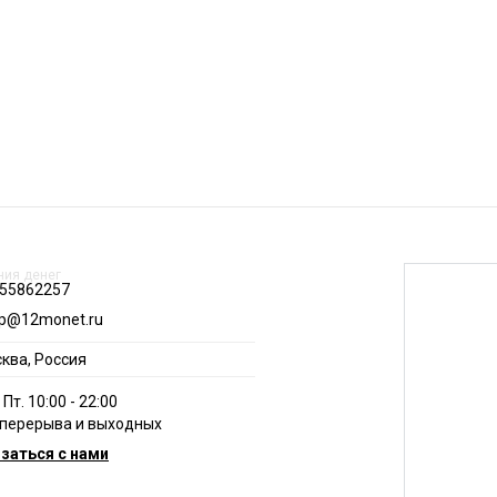
55862257
p@12monet.ru
ква, Россия
- Пт. 10:00 - 22:00
 перерыва и выходных
заться с нами