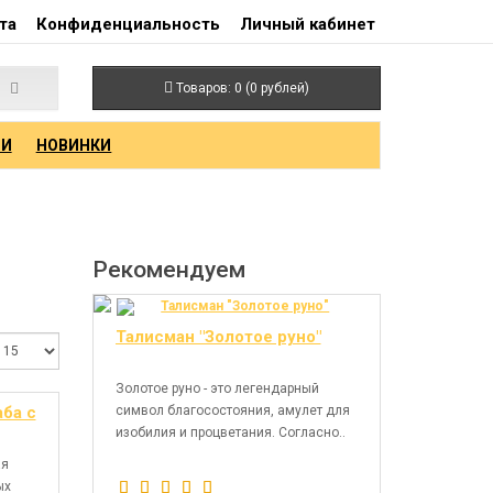
та
Конфиденциальность
Личный кабинет
Товаров: 0 (0 рублей)
ИИ
НОВИНКИ
Рекомендуем
Талисман "Золотое руно"
Золотое руно - это легендарный
ба с
символ благосостояния, амулет для
изобилия и процветания. Согласно..
ая
ых