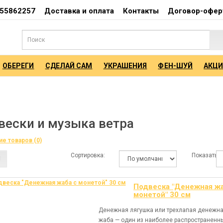
55862257
Доставка и оплата
Контакты
Договор-офер
ОБЕРЕГИ
СДЕЛАЙ САМ
УКРАШЕНИЯ
ФЕН-ШУЙ
АКЦ
вески и музыка ветра
е товаров (0)
Сортировка:
Показать:
Подвеска "Денежная жа
монетой" 30 см
Денежная лягушка или трехлапая денежн
жаба — один из наиболее распространенн