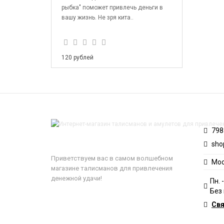
рыбка" поможет привлечь деньги в
вашу жизнь. Не зря кита..
120 рублей
798
sho
Приветствуем вас в самом волшебном
Мос
магазине талисманов для привлечения
денежной удачи!
Пн. 
Без
Свя