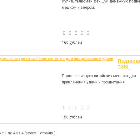
Купить талисман фен шуй денежную подве
мешком и веером.
160 рублей
Подвеска
трех
китайски
монеток 
Подвеска из трех китайских монеток для
процвета
привлечения удачи и процветания.
и удачи
150 рублей
с 1 по 4 из 4 (всего 1 страниц)