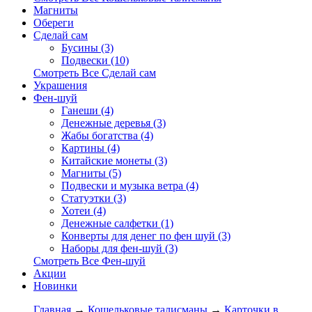
Магниты
Обереги
Сделай сам
Бусины (3)
Подвески (10)
Смотреть Все Сделай сам
Украшения
Фен-шуй
Ганеши (4)
Денежные деревья (3)
Жабы богатства (4)
Картины (4)
Китайские монеты (3)
Магниты (5)
Подвески и музыка ветра (4)
Статуэтки (3)
Хотеи (4)
Денежные салфетки (1)
Конверты для денег по фен шуй (3)
Наборы для фен-шуй (3)
Смотреть Все Фен-шуй
Акции
Новинки
Главная
→
Кошельковые талисманы
→
Карточки в