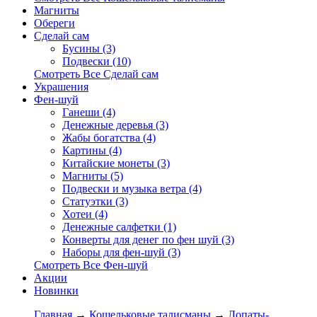
Магниты
Обереги
Сделай сам
Бусины (3)
Подвески (10)
Смотреть Все Сделай сам
Украшения
Фен-шуй
Ганеши (4)
Денежные деревья (3)
Жабы богатства (4)
Картины (4)
Китайские монеты (3)
Магниты (5)
Подвески и музыка ветра (4)
Статуэтки (3)
Хотеи (4)
Денежные салфетки (1)
Конверты для денег по фен шуй (3)
Наборы для фен-шуй (3)
Смотреть Все Фен-шуй
Акции
Новинки
Главная
→
Кошельковые талисманы
→
Лопаты-