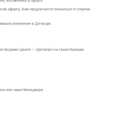
ях, изложенных в оферте.
ктом оферты, Вам предлагается отказаться от покупки
еживать изменения в Договоре.
ли-продажи (далее – «Договор») на существующих
зине или через Менеджера.