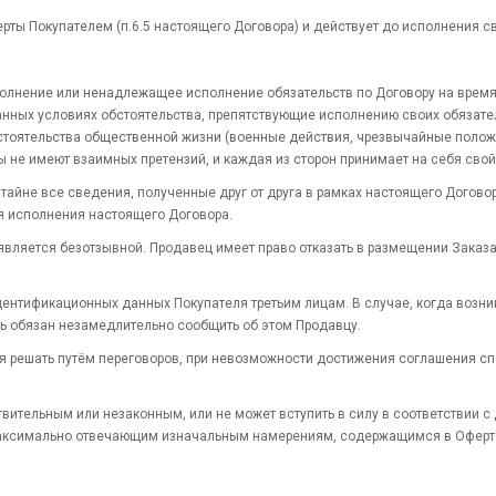
рты Покупателем (п.6.5 настоящего Договора) и действует до исполнения с
сполнение или ненадлежащее исполнение обязательств по Договору на вре
ных условиях обстоятельства, препятствующие исполнению своих обязател
бстоятельства общественной жизни (военные действия, чрезвычайные положе
ы не имеют взаимных претензий, и каждая из сторон принимает на себя сво
в тайне все сведения, полученные друг от друга в рамках настоящего Дого
ля исполнения настоящего Договора.
не является безотзывной. Продавец имеет право отказать в размещении Зак
дентификационных данных Покупателя третьим лицам. В случае, когда возни
ль обязан незамедлительно сообщить об этом Продавцу.
я решать путём переговоров, при невозможности достижения соглашения сп
ствительным или незаконным, или не может вступить в силу в соответствии 
аксимально отвечающим изначальным намерениям, содержащимся в Оферте,