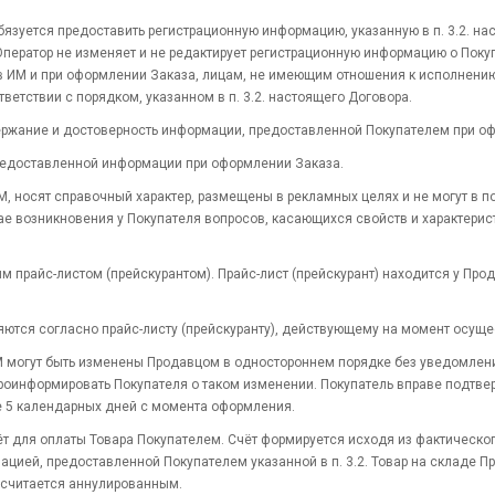
бязуется предоставить регистрационную информацию, указанную в п. 3.2. на
Оператор не изменяет и не редактирует регистрационную информацию о Поку
в ИМ и при оформлении Заказа, лицам, не имеющим отношения к исполнению
етствии с порядком, указанном в п. 3.2. настоящего Договора.
одержание и достоверность информации, предоставленной Покупателем при о
 предоставленной информации при оформлении Заказа.
, носят справочный характер, размещены в рекламных целях и не могут в 
чае возникновения у Покупателя вопросов, касающихся свойств и характери
м прайс-листом (прейскурантом). Прайс-лист (прейскурант) находится у Пр
ляются согласно прайс-листу (прейскуранту), действующему на момент осущ
ИМ могут быть изменены Продавцом в одностороннем порядке без уведомлен
роинформировать Покупателя о таком изменении. Покупатель вправе подтвер
е 5 календарных дней с момента оформления.
ёт для оплаты Товара Покупателем. Счёт формируется исходя из фактическо
ацией, предоставленной Покупателем указанной в п. 3.2. Товар на складе П
з считается аннулированным.