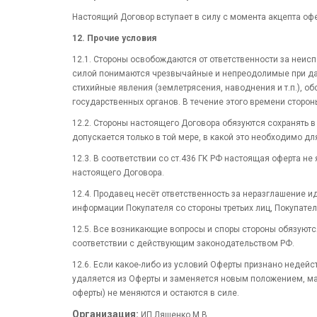
Настоящий Договор вступает в силу с момента акцепта офе
12. Прочие условия
12.1. Стороны освобождаются от ответственности за неи
силой понимаются чрезвычайные и непреодолимые при дан
стихийные явления (землетрясения, наводнения и т.п.), о
государственных органов. В течение этого времени сторон
12.2. Стороны настоящего Договора обязуются сохранять 
допускается только в той мере, в какой это необходимо д
12.3. В соответствии со ст.436 ГК РФ настоящая оферта 
настоящего Договора.
12.4. Продавец несёт ответственность за неразглашение и
информации Покупателя со стороны третьих лиц, Покупате
12.5. Все возникающие вопросы и споры стороны обязуютс
соответствии с действующим законодательством РФ.
12.6. Если какое-либо из условий Оферты признано недей
удаляется из Оферты и заменяется новым положением, м
оферты) не меняются и остаются в силе.
Организация:
ИП Ляшенко М.В.