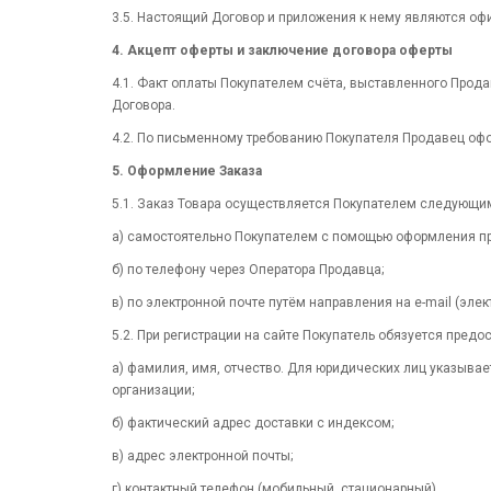
3.5. Настоящий Договор и приложения к нему являются о
4. Акцепт оферты и заключение договора оферты
4.1. Факт оплаты Покупателем счёта, выставленного Прод
Договора.
4.2. По письменному требованию Покупателя Продавец оф
5. Оформление Заказа
5.1. Заказ Товара осуществляется Покупателем следующи
а) самостоятельно Покупателем с помощью оформления пр
б) по телефону через Оператора Продавца;
в) по электронной почте путём направления на e-mail (эл
5.2. При регистрации на сайте Покупатель обязуется пре
а) фамилия, имя, отчество. Для юридических лиц указывае
организации;
б) фактический адрес доставки с индексом;
в) адрес электронной почты;
г) контактный телефон (мобильный, стационарный).