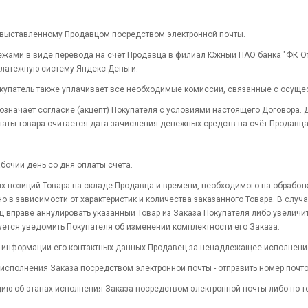
, выставленному Продавцом посредством электронной почты.
жами в виде перевода на счёт Продавца в филиал Южный ПАО банка "ФК От
платежную систему Яндекс.Деньги.
купатель также уплачивает все необходимые комиссии, связанные с осуще
означает согласие (акцепт) Покупателя с условиями настоящего Договора. 
аты товара считается дата зачисления денежных средств на счёт Продавца
бочий день со дня оплаты счёта.
ых позиций Товара на складе Продавца и времени, необходимого на обработ
 в зависимости от характеристик и количества заказанного Товара. В случа
ц вправе аннулировать указанный Товар из Заказа Покупателя либо увеличи
уется уведомить Покупателя об изменении комплектности его Заказа.
й информации его контактных данных Продавец за ненадлежащее исполнение
 исполнения Заказа посредством электронной почты - отправить номер почт
цию об этапах исполнения Заказа посредством электронной почты либо по т