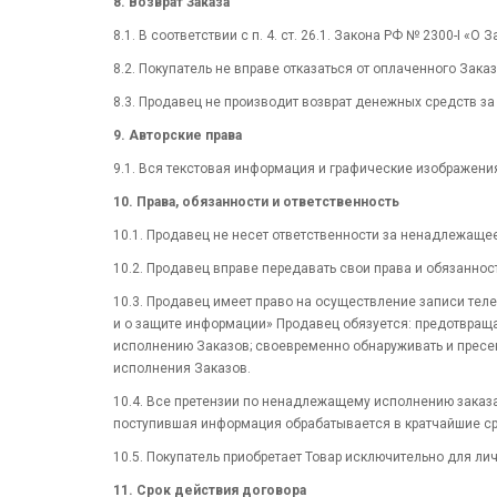
8. Возврат Заказа
8.1. В соответствии с п. 4. ст. 26.1. Закона РФ № 2300-I «
8.2. Покупатель не вправе отказаться от оплаченного Зак
8.3. Продавец не производит возврат денежных средств з
9. Авторские права
9.1. Вся текстовая информация и графические изображени
10. Права, обязанности и ответственность
10.1. Продавец не несет ответственности за ненадлежащее
10.2. Продавец вправе передавать свои права и обязаннос
10.3. Продавец имеет право на осуществление записи теле
и о защите информации» Продавец обязуется: предотвращ
исполнению Заказов; своевременно обнаруживать и пресек
исполнения Заказов.
10.4. Все претензии по ненадлежащему исполнению заказа 
поступившая информация обрабатывается в кратчайшие ср
10.5. Покупатель приобретает Товар исключительно для л
11. Срок действия договора