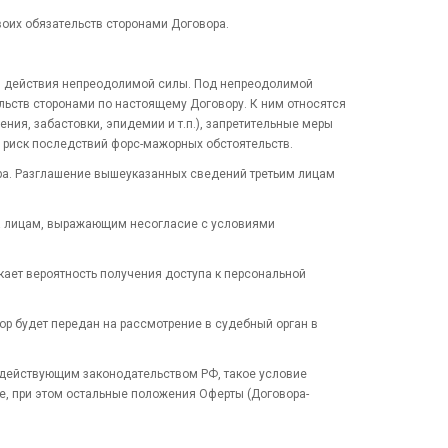
воих обязательств сторонами Договора.
мя действия непреодолимой силы. Под непреодолимой
ьств сторонами по настоящему Договору. К ним относятся
ния, забастовки, эпидемии и т.п.), запретительные меры
й риск последствий форс-мажорных обстоятельств.
вора. Разглашение вышеуказанных сведений третьим лицам
аза лицам, выражающим несогласие с условиями
кает вероятность получения доступа к персональной
ор будет передан на рассмотрение в судебный орган в
с действующим законодательством РФ, такое условие
 при этом остальные положения Оферты (Договора-