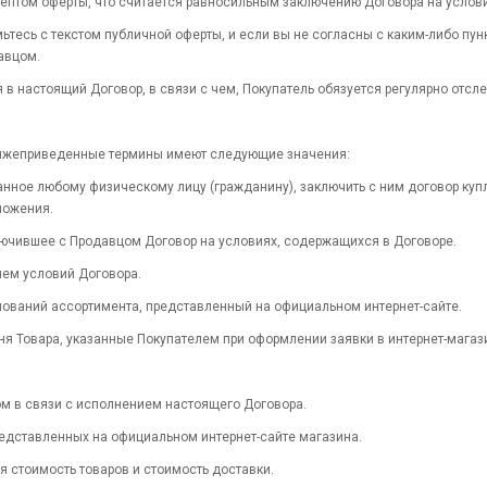
кцептом оферты, что считается равносильным заключению Договора на услови
тесь с текстом публичной оферты, и если вы не согласны с каким-либо пун
авцом.
я в настоящий Договор, в связи с чем, Покупатель обязуется регулярно отсл
о, нижеприведенные термины имеют следующие значения:
нное любому физическому лицу (гражданину), заключить с ним договор куп
ложения.
лючившее с Продавцом Договор на условиях, содержащихся в Договоре.
лем условий Договора.
нований ассортимента, представленный на официальном интернет-сайте.
чня Товара, указанные Покупателем при оформлении заявки в интернет-мага
ом в связи с исполнением настоящего Договора.
представленных на официальном интернет-сайте магазина.
я стоимость товаров и стоимость доставки.