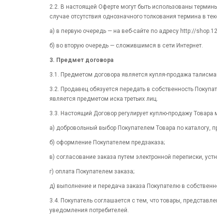
2.2. В настоящей Оферте могут быть использованы термины
случае отсутствия однозначного толкования термина в те
а) в первую очередь — на веб-сайте по адресу http://shop.1
б) во вторую очередь — сложившимся в сети Интернет.
3. Предмет договора
3.1. Предметом договора является купля-продажа талисма
3.2. Продавец обязуется передать в собственность Покупа
является предметом иска третьих лиц.
3.3. Настоящий Договор регулирует куплю-продажу Товара
а) добровольный выбор Покупателем Товара по каталогу, 
б) оформление Покупателем предзаказа;
в) согласование заказа путем электронной переписки, уст
г) оплата Покупателем заказа;
д) выполнение и передача заказа Покупателю в собственн
3.4. Покупатель соглашается с тем, что товары, представл
уведомления потребителей.