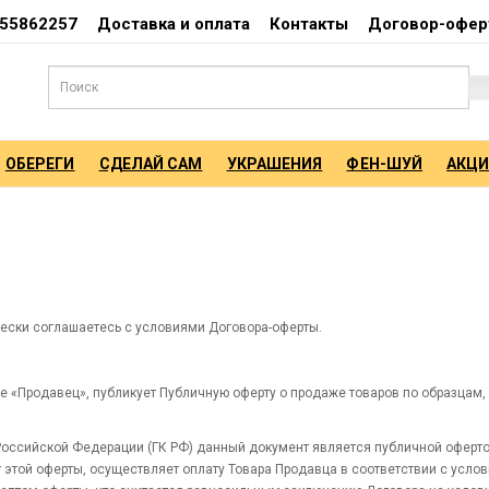
55862257
Доставка и оплата
Контакты
Договор-офер
ОБЕРЕГИ
СДЕЛАЙ САМ
УКРАШЕНИЯ
ФЕН-ШУЙ
АКЦ
чески соглашаетесь с условиями Договора-оферты.
е «Продавец», публикует Публичную оферту о продаже товаров по образцам,
а Российской Федерации (ГК РФ) данный документ является публичной оферт
этой оферты, осуществляет оплату Товара Продавца в соответствии с услов