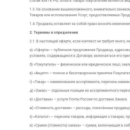
статьи 438 ГК РФ, оплата Товара Покупателем является а
1.3. На основании вышеизложенного, внимательно ознакомь
Товаров или использования Услуг, предоставляемых Прод
1.4. Продавец оставляет за собой право вносить изменени
2. Термины и определения
2.1. В настоящей оферте, если контекст не требует иног
а) «Оферта» – публичное предложение Продавца, адресова
условиях, содержащихся в Договоре, включая все его при
б) «Покупатель» – физическое или юридическое лицо, зак
в) «Акцепт» – полное и безоговорочное принятие Покупате
г) «Товар» – наименование ассортимента, перечень наиме
д) «Заказ» – отдельные позиции из ассортиментного пере
е) «Доставка» – услуги Почты России по доставке Заказа.
ж) «Стоимость доставки» – расходы, понесённые продавц
з) «Каталог» – перечень товаров, информация о товарах, 
и) «Сумма (стоимость) заказа» – сумма, включающая в себ