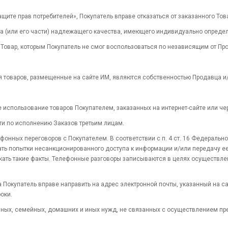
О Защите прав потребителей», Покупатель вправе отказаться от заказанного То
аза (или его части) надлежащего качества, имеющего индивидуально опреде
а Товар, которым Покупатель не смог воспользоваться по независящим от Пр
я товаров, размещенные на сайте ИМ, являются собственностью Продавца и/
 использование товаров Покупателем, заказанных на интернет-сайте или че
ти по исполнению Заказов третьим лицам.
фонных переговоров с Покупателем. В соответствии с п. 4 ст. 16 Федераль
ать попытки несанкционированного доступа к информации и/или передачу е
ать такие факты. Телефонные разговоры записываются в целях осуществлен
Покупатель вправе направить на адрес электронной почты, указанный на са
оки.
ичных, семейных, домашних и иных нужд, не связанных с осуществлением п