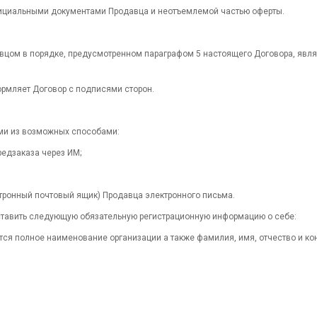
фициальными документами Продавца и неотъемлемой частью оферты.
авцом в порядке, предусмотренном параграфом 5 настоящего Договора, явл
ормляет Договор с подписями сторон.
ми из возможных способами:
едзаказа через ИМ;
ектронный почтовый ящик) Продавца электронного письма.
доставить следующую обязательную регистрационную информацию о себе:
тся полное наименование организации а также фамилия, имя, отчество и кон