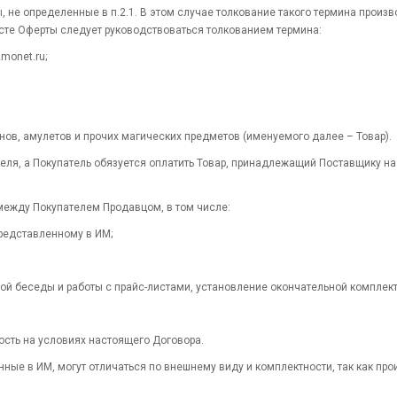
, не определенные в п.2.1. В этом случае толкование такого термина произ
ксте Оферты следует руководствоваться толкованием термина:
2monet.ru;
нов, амулетов и прочих магических предметов (именуемого далее – Товар).
теля, а Покупатель обязуется оплатить Товар, принадлежащий Поставщику на 
 между Покупателем Продавцом, в том числе:
представленному в ИМ;
ной беседы и работы с прайс-листами, установление окончательной комплект
ость на условиях настоящего Договора.
енные в ИМ, могут отличаться по внешнему виду и комплектности, так как пр