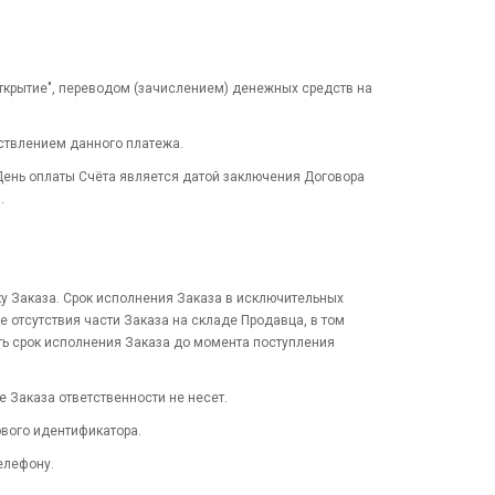
крытие", переводом (зачислением) денежных средств на
ствлением данного платежа.
День оплаты Счёта является датой заключения Договора
.
ку Заказа. Срок исполнения Заказа в исключительных
е отсутствия части Заказа на складе Продавца, в том
ть срок исполнения Заказа до момента поступления
 Заказа ответственности не несет.
ового идентификатора.
елефону.