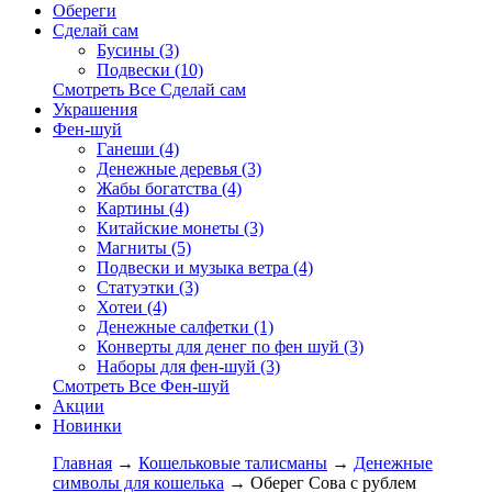
Обереги
Сделай сам
Бусины (3)
Подвески (10)
Смотреть Все Сделай сам
Украшения
Фен-шуй
Ганеши (4)
Денежные деревья (3)
Жабы богатства (4)
Картины (4)
Китайские монеты (3)
Магниты (5)
Подвески и музыка ветра (4)
Статуэтки (3)
Хотеи (4)
Денежные салфетки (1)
Конверты для денег по фен шуй (3)
Наборы для фен-шуй (3)
Смотреть Все Фен-шуй
Акции
Новинки
Главная
→
Кошельковые талисманы
→
Денежные
символы для кошелька
→ Оберег Сова с рублем